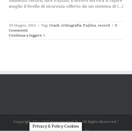
suddetto record, dice Fujitsu, il lavoro servirà a capire
meglio il livello di sicurezza offerto da un sistema di [...]
30 Giugno, 2012
|
Tag:
Crack
,
crittografia
,
Fujitsu
,
record
|
0
Commenti
Continua a leggere
Copyright 2011-
2026
marcomarrai.it
| All Rights Reserved |
Privacy & Policy Cookies
LinkedIn
Facebook
Instagram
YouTube
X