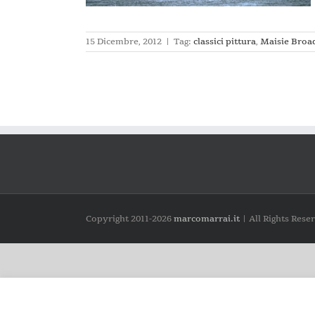
15 Dicembre, 2012
|
Tag:
classici pittura
,
Maisie Broa
Copyright 2011-
2026
marcomarrai.it
| All Rights Rese