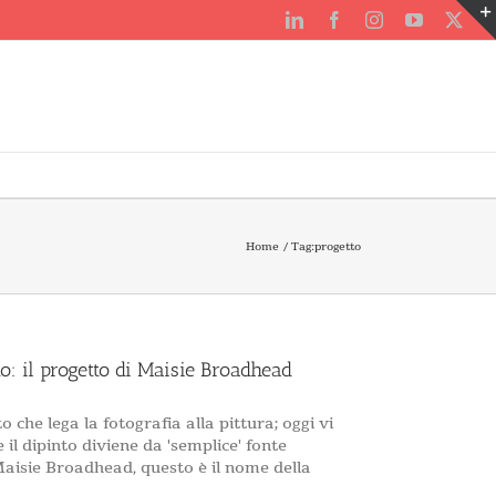
LinkedIn
Facebook
Instagram
YouTube
X
Home
Tag:
progetto
foto: il progetto di Maisie Broadhead
o che lega la fotografia alla pittura; oggi vi
l dipinto diviene da 'semplice' fonte
aisie Broadhead, questo è il nome della